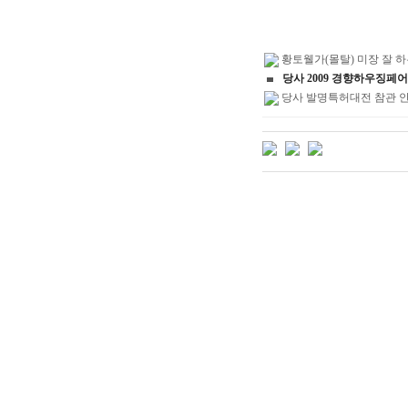
황토웰가(몰탈) 미장 잘 하
당사 2009 경향하우징페
당사 발명특허대전 참관 안내(08