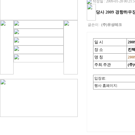
작성일 : 2009-01-28 00:21:5
당사 2009 경향하
글쓴이 :
(주)유성테크
일 시
200
장 소
킨텍
명 칭
20
주최.주관
(주
입장료:
행사 홈페이지: